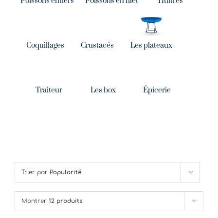
Poissons entiers
Poissons en filet
Huîtres
Coquillages
Crustacés
Les plateaux
Traiteur
Les box
Épicerie
Trier par
Popularité
Montrer
12 produits