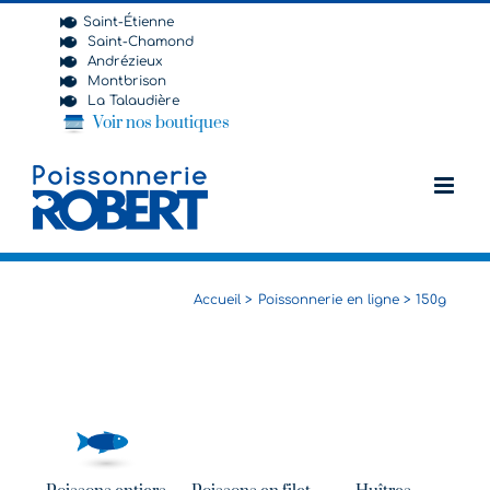
Passer
Saint-Étienne
au
Saint-Chamond
contenu
Andrézieux
Montbrison
La Talaudière
Voir nos boutiques
Accueil
Poissonnerie en ligne
150g