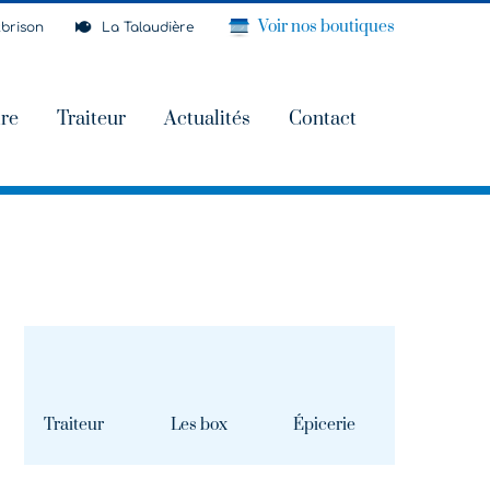
Voir nos boutiques
brison
La Talaudière
ire
Traiteur
Actualités
Contact
Traiteur
Les box
Épicerie