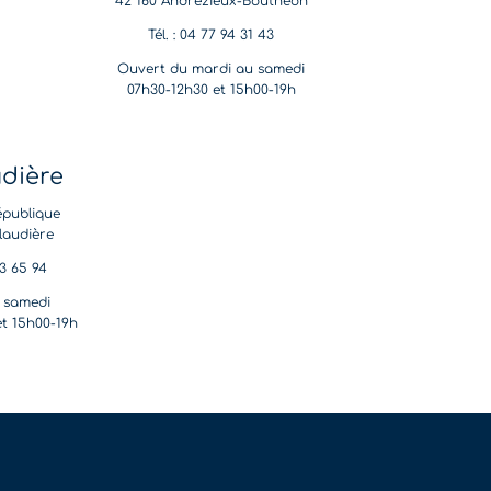
42 160 Andrézieux-Bouthéon
Tél. : 04 77 94 31 43
Ouvert du mardi au samedi
07h30-12h30 et 15h00-19h
udière
épublique
laudière
53 65 94
 samedi
et 15h00-19h