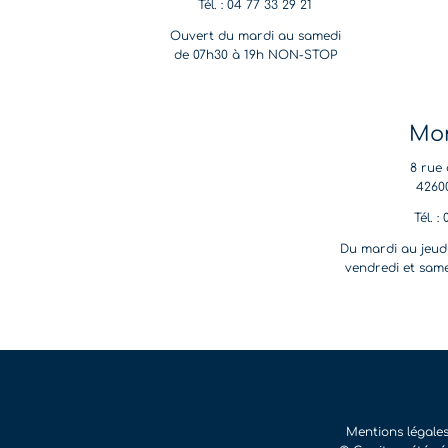
Tél. : 04 77 33 29 21
Ouvert du mardi au samedi
de 07h30 à 19h NON-STOP
Mon
8 rue 
4260
Tél. :
Du mardi au jeudi
vendredi et same
Mentions légale