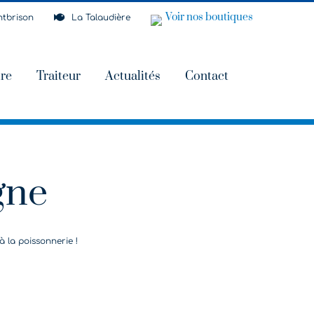
Voir nos boutiques
tbrison
La Talaudière
ire
Traiteur
Actualités
Contact
gne
 la poissonnerie !