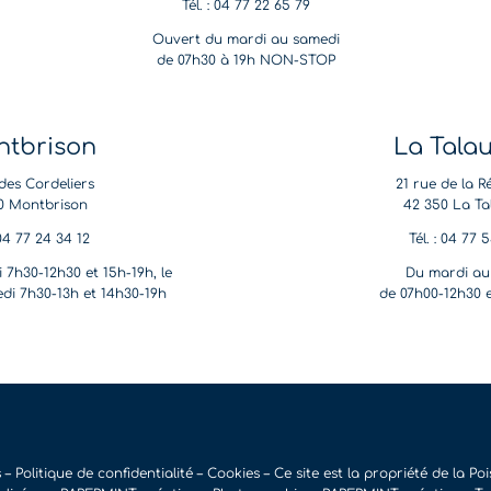
Tél. : 04 77 22 65 79
Ouvert du mardi au samedi
de 07h30 à 19h NON-STOP
tbrison
La Tala
des Cordeliers
21 rue de la R
0 Montbrison
42 350 La Ta
 04 77 24 34 12
Tél. : 04 77 
 7h30-12h30 et 15h-19h, le
Du mardi au
di 7h30-13h et 14h30-19h
de 07h00-12h30 
s –
Politique de confidentialité
–
Cookies
– Ce site est la propriété de la Po