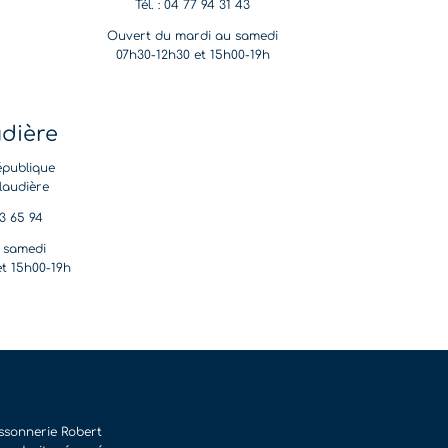
Tél. : 04 77 94 31 43
Ouvert du mardi au samedi
07h30-12h30 et 15h00-19h
udière
épublique
laudière
53 65 94
 samedi
et 15h00-19h
issonnerie Robert