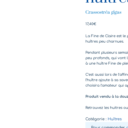
Crassostréa gigas
17,40
€
La Fine de Claire est l
huîtres peu charnues.
Pendant plusieurs semaine
peu profonds, qui vont l
à une huître Fine de ple
C’est aussi lors de l’af
l’huître ajoute à sa save
choisira l’amateur qui a
Produit vendu à la douz
Retrouvez les huitres ou
Catégorie :
Huîtres
Pour commander,