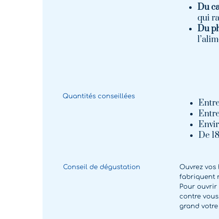
Du c
qui ra
Du ph
l’ali
Quantités conseillées
Entre
Entre
Envir
De 18
Conseil de dégustation
Ouvrez vos 
fabriquent 
Pour ouvrir 
contre vous
grand votre