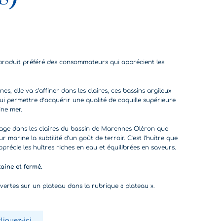
e produit préféré des consommateurs qui apprécient les
s, elle va s’affiner dans les claires, ces bassins argileux
ui permettre d’acquérir une qualité de coquille supérieure
ine mer.
finage dans les claires du bassin de Marennes Oléron que
ur marine la subtilité d’un goût de terroir. C’est l’huître que
pprécie les huîtres riches en eau et équilibrées en saveurs.
aine et fermé.
vertes sur un plateau dans la rubrique « plateau ».
cliquez-ici.