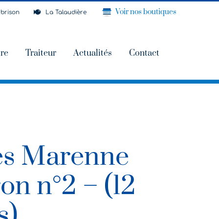
Voir nos boutiques
brison
La Talaudière
ire
Traiteur
Actualités
Contact
es Marenne
on n°2 – (12
s)