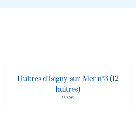
DÉTAILS
D
Huîtres d’Isigny-sur-Mer n°3 (12
huitres)
16,80
€