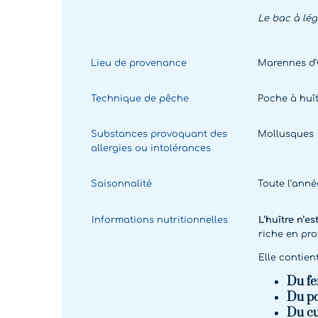
Le bac à lég
Lieu de provenance
Marennes d’
Technique de pêche
Poche à huît
Substances provoquant des
Mollusques
allergies ou intolérances
Saisonnalité
Toute l’anné
Informations nutritionnelles
L’huître n’e
riche en pro
Elle contient
Du fe
Du p
Du cu