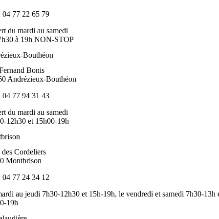
: 04 77 22 65 79
rt du mardi au samedi
7h30 à 19h NON-STOP
ézieux-Bouthéon
Fernand Bonis
60 Andrézieux-Bouthéon
: 04 77 94 31 43
rt du mardi au samedi
0-12h30 et 15h00-19h
brison
 des Cordeliers
0 Montbrison
: 04 77 24 34 12
ardi au jeudi 7h30-12h30 et 15h-19h, le vendredi et samedi 7h30-13h 
0-19h
alaudière