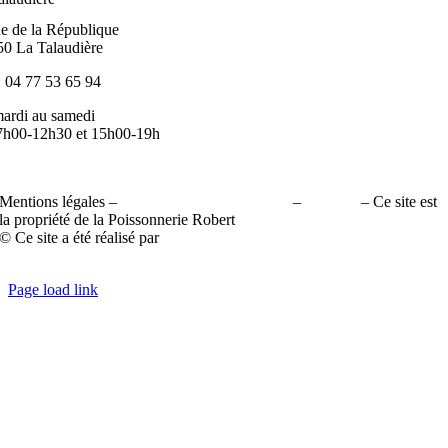
ue de la République
50 La Talaudière
: 04 77 53 65 94
ardi au samedi
7h00-12h30 et 15h00-19h
Mentions légales –
Politique de confidentialité
–
Cookies
– Ce site est
la propriété de la Poissonnerie Robert
© Ce site a été réalisé par
PAPERMINT création – Photographies :
PAPERMINT création – Tous droits réservés
Page load link
Aller
en
haut