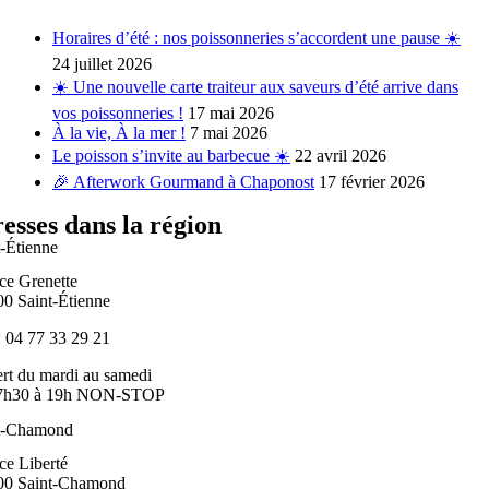
Horaires d’été : nos poissonneries s’accordent une pause ☀️
24 juillet 2026
☀️ Une nouvelle carte traiteur aux saveurs d’été arrive dans
vos poissonneries !
17 mai 2026
À la vie, À la mer !
7 mai 2026
Le poisson s’invite au barbecue ☀️
22 avril 2026
🎉 Afterwork Gourmand à Chaponost
17 février 2026
esses dans la région
t-Étienne
ace Grenette
00 Saint-Étienne
: 04 77 33 29 21
rt du mardi au samedi
7h30 à 19h NON-STOP
t-Chamond
ce Liberté
00 Saint-Chamond