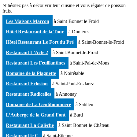
N’hésitez pas à découvrir leur cuisine et vous régaler de poisson
frais.
Les Maisons Marcon
à Saint-Bonnet le Froid
Hôtel Restaurant de la Tour
à Dunières
Hôtel Restaurant Le Fort du Pré
à Saint-Bonnet-le-Froid
Restaurant L’Acte 2
à Saint-Bonnet-le-Froid
Restaurant Les Feuillantines
à Saint-Pal-de-Mons
Domaine de la Plagnette
à Noirétable
Restaurant Eclosion
à Saint-Paul-En-Jarez
Restaurant Radicelles
à Annonay
Domaine de La Gentihommière
à Satilleu
L’Auberge de la Grand Font
à Bard
Restaurant La Calèche
à Saint-Bonnet-le-Château
Restaurant le C
à Saint-Etienne