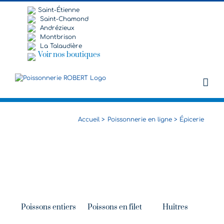
Passer
Saint-Étienne
au
Saint-Chamond
contenu
Andrézieux
Montbrison
La Talaudière
Voir nos boutiques
Accueil
Poissonnerie en ligne
Épicerie
Poissons entiers
Poissons en filet
Huîtres