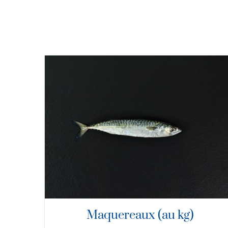
DÉTAILS
Maquereaux (au kg)