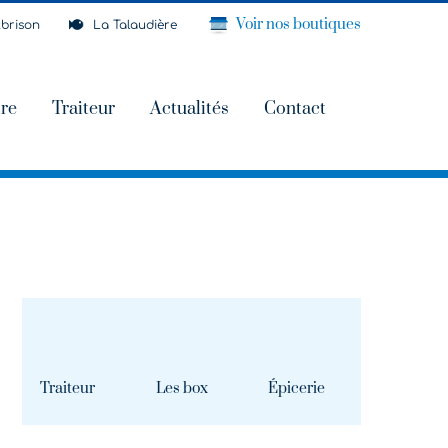
Voir nos boutiques
brison
La Talaudière
ire
Traiteur
Actualités
Contact
Traiteur
Les box
Épicerie