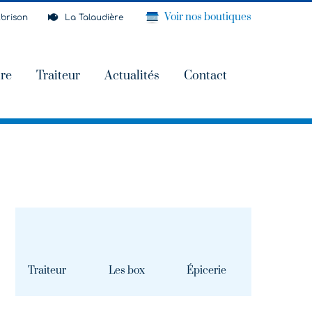
Voir nos boutiques
brison
La Talaudière
ire
Traiteur
Actualités
Contact
Traiteur
Les box
Épicerie