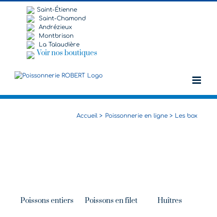
Passer
Saint-Étienne
au
Saint-Chamond
contenu
Andrézieux
Montbrison
La Talaudière
Voir nos boutiques
Accueil
Poissonnerie en ligne
Les box
Poissons entiers
Poissons en filet
Huîtres