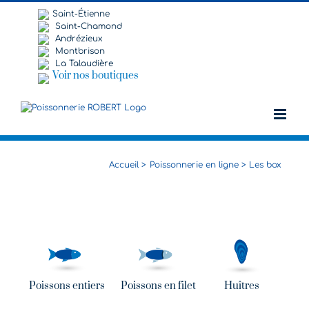
Passer
Saint-Étienne
au
Saint-Chamond
contenu
Andrézieux
Montbrison
La Talaudière
Voir nos boutiques
Accueil
Poissonnerie en ligne
Les box
Poissons entiers
Poissons en filet
Huîtres