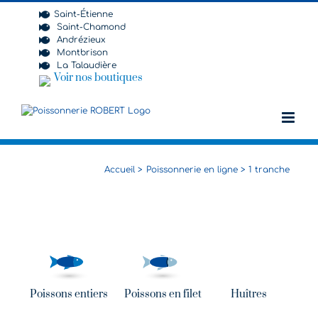
Passer
Saint-Étienne
au
Saint-Chamond
contenu
Andrézieux
Montbrison
La Talaudière
Voir nos boutiques
Accueil
Poissonnerie en ligne
1 tranche
Poissons entiers
Poissons en filet
Huîtres