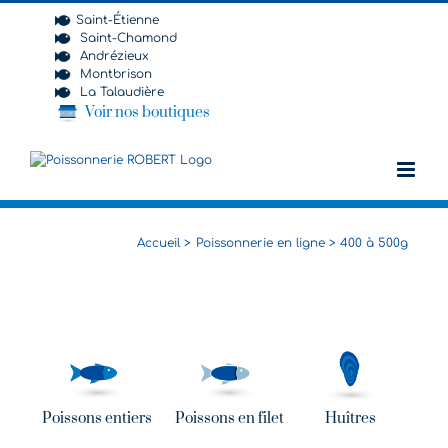
Passer
Saint-Étienne
au
Saint-Chamond
contenu
Andrézieux
Montbrison
La Talaudière
Voir nos boutiques
Accueil
Poissonnerie en ligne
400 à 500g
Poissons entiers
Poissons en filet
Huîtres