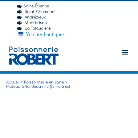
Passer
Saint-Étienne
au
Saint-Chamond
contenu
Andrézieux
Montbrison
La Talaudière
Voir nos boutiques
Accueil
Poissonnerie en ligne
Plateau Gillardeau n°3 (12 huitres)