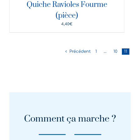
Quiche Ravioles Fourme
(pièce)
4,40
€
Précédent
1
…
10
11
Comment ça marche ?