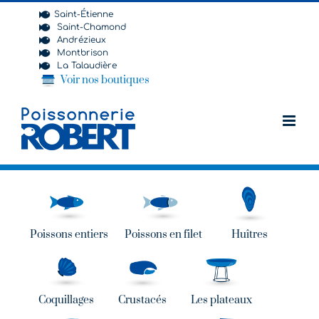
Passer
Saint-Étienne
au
Saint-Chamond
contenu
Andrézieux
Montbrison
La Talaudière
Voir nos boutiques
Poissons entiers
Poissons en filet
Huîtres
Coquillages
Crustacés
Les plateaux