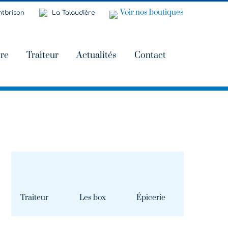
Voir nos boutiques
tbrison
La Talaudière
ire
Traiteur
Actualités
Contact
Traiteur
Les box
Épicerie