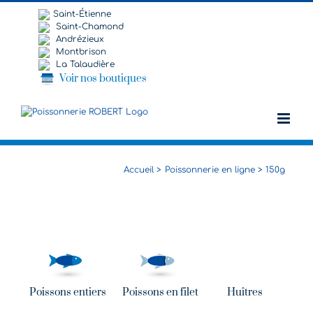
Passer
Saint-Étienne
au
Saint-Chamond
contenu
Andrézieux
Montbrison
La Talaudière
Voir nos boutiques
Accueil
Poissonnerie en ligne
150g
Poissons entiers
Poissons en filet
Huîtres