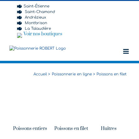
Passer
Saint-Étienne
au
Saint-Chamond
contenu
Andrézieux
Montbrison
La Talaudière
Voir nos boutiques
Accueil
Poissonnerie en ligne
Poissons en filet
Poissons entiers
Poissons en filet
Huîtres