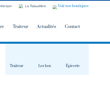
Voir nos boutiques
tbrison
La Talaudière
ire
Traiteur
Actualités
Contact
Traiteur
Les box
Épicerie