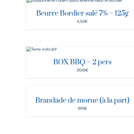
DÉTAILS
Beurre Bordier salé 7% – 125g
4,50
€
DÉTAILS
BOX BBQ – 2 pers
29,00
€
DÉTAILS
Brandade de morue (à la part)
9,90
€