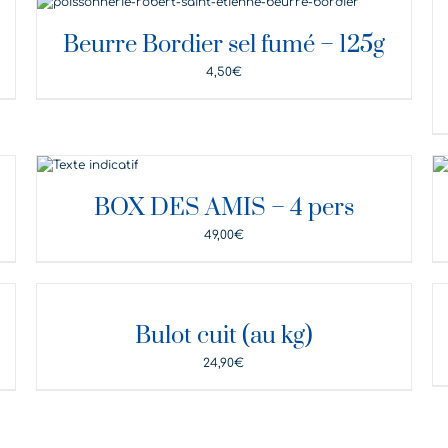
DÉTAILS
D
Beurre Bordier sel fumé – 125g
4,50
€
DÉTAILS
BOX DES AMIS – 4 pers
49,00
€
DÉTAILS
D
Bulot cuit (au kg)
24,90
€